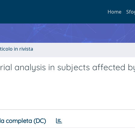
Home
Sfo
ticolo in rivista
ial analysis in subjects affected b
a completa (DC)