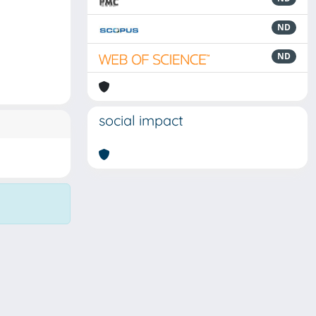
ND
ND
social impact