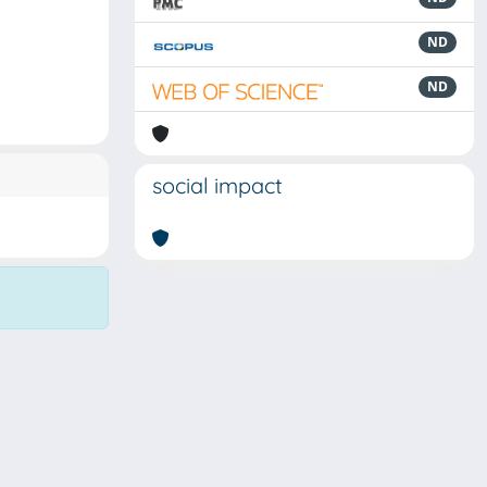
ND
ND
social impact