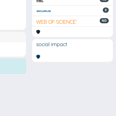
0
ND
social impact