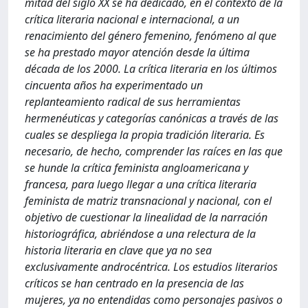
mitad del siglo XX se ha dedicado, en el contexto de la
crítica literaria nacional e internacional, a un
renacimiento del género femenino, fenómeno al que
se ha prestado mayor atención desde la última
década de los 2000. La crítica literaria en los últimos
cincuenta años ha experimentado un
replanteamiento radical de sus herramientas
hermenéuticas y categorías canónicas a través de las
cuales se despliega la propia tradición literaria. Es
necesario, de hecho, comprender las raíces en las que
se hunde la crítica feminista angloamericana y
francesa, para luego llegar a una crítica literaria
feminista de matriz transnacional y nacional, con el
objetivo de cuestionar la linealidad de la narración
historiográfica, abriéndose a una relectura de la
historia literaria en clave que ya no sea
exclusivamente androcéntrica. Los estudios literarios
críticos se han centrado en la presencia de las
mujeres, ya no entendidas como personajes pasivos o