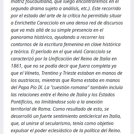
matriz foucaultiana, que luego encontraremos en el
segundo drama sujeto a análisis, etc.). Este recorrido
por el estado del arte de la crítica ha permitido situar
a Enrichetta Caracciolo en una densa red de discursos
que va más allá de su simple presencia en el
panorama histórico, ayudando a recorrer los
contornos de la escritura femenina en clave histórica
y teórica. El período en el que vivió Caracciolo se
caracterizó por la Unificación del Reino de Italia en
1861, que no se podía decir que fuera completa ya
que el Véneto, Trentino y Trieste estaban en manos de
los austriacos, mientras que Roma estaba en manos
del Papa Pío IX. La "cuestión romana" también incluía
las relaciones entre el Reino de Italia y los Estados
Pontificios, no limitándose solo a la anexión
territorial de Roma. Como resultado de esto, se
desarrolló un fuerte sentimiento anticlerical en Italia,
que, al unirse al secularismo, tenía como objetivo
expulsar el poder eclesiástico de la política del Reino.