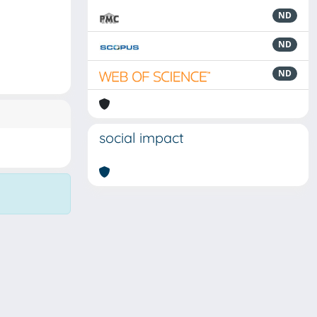
ND
ND
ND
social impact