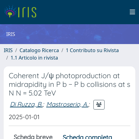
IRIS
IRIS
Catalogo Ricerca
1 Contributo su Rivista
1.1 Articolo in rivista
Coherent J/ψ photoproduction at
midrapidity in P b − P b collisions at s
N N = 5.02 TeV
Di Ruzza, B.
;
Mastroserio, A.
;
2025-01-01
Scheda breve
Scheda completa