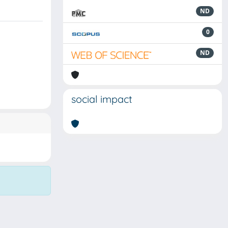
ND
0
ND
social impact