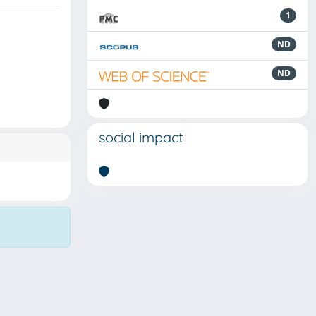
1
ND
ND
social impact