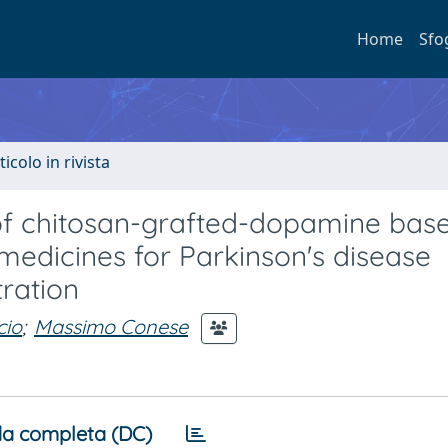
Home
Sfo
ticolo in rivista
 of chitosan-grafted-dopamine bas
medicines for Parkinson's disease
tration
cio
;
Massimo Conese
a completa (DC)