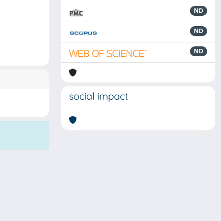
ND
ND
ND
social impact