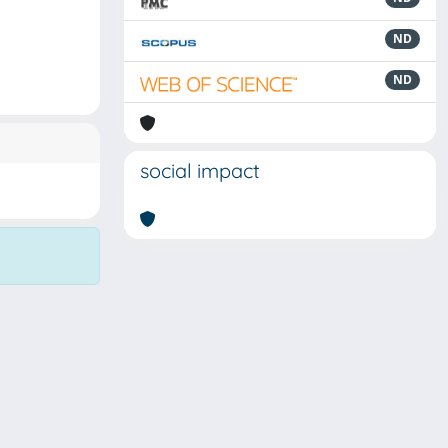
ND
ND
social impact