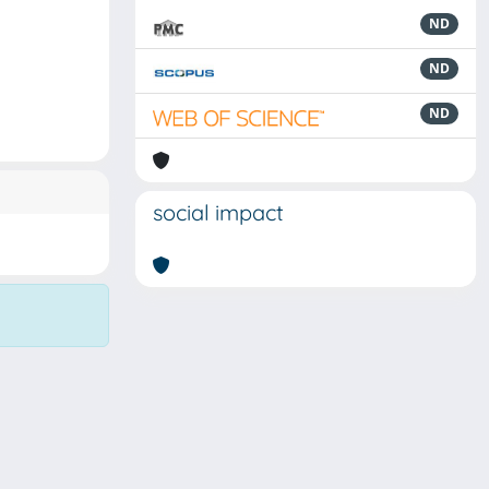
ND
ND
ND
social impact