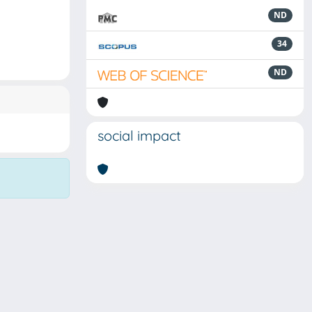
ND
34
ND
social impact