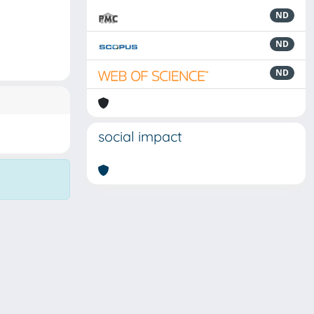
ND
ND
ND
social impact