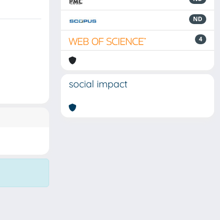
ND
4
social impact