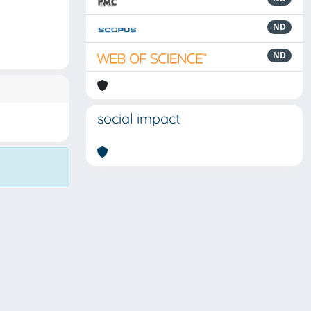
ND
ND
social impact