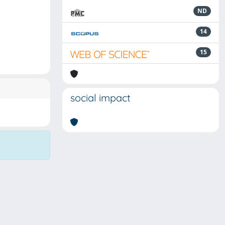
ND
14
15
social impact