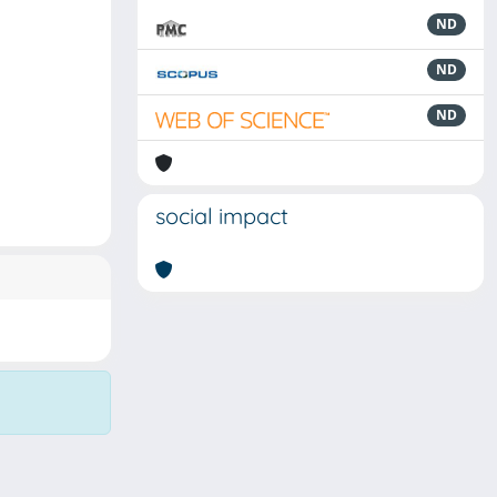
ND
ND
ND
social impact