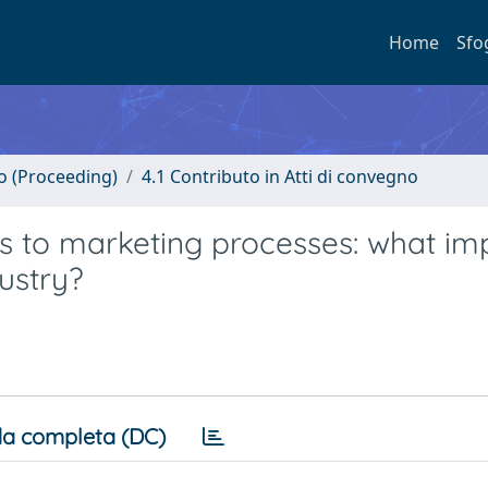
Home
Sfo
no (Proceeding)
4.1 Contributo in Atti di convegno
s to marketing processes: what im
dustry?
a completa (DC)