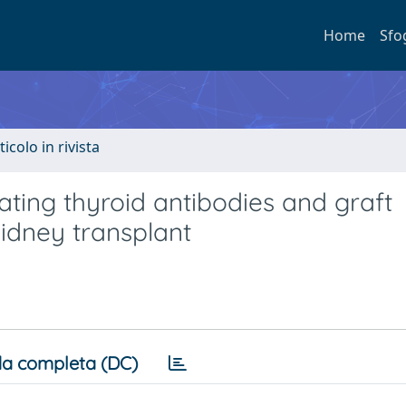
Home
Sfo
ticolo in rivista
ulating thyroid antibodies and graft
kidney transplant
a completa (DC)