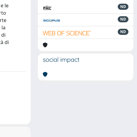
e le
ND
rto
ND
arte
 la
ND
 di
tà di
social impact