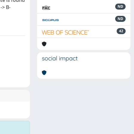
ate is found
-> B-
ND
ND
42
social impact