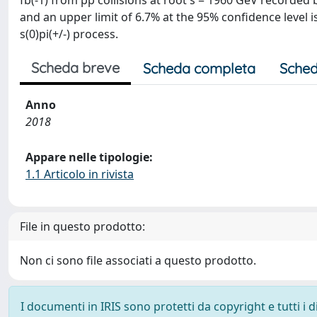
fb(-1) from pp collisions at root s = 1960 GeV recorded 
and an upper limit of 6.7% at the 95% confidence level i
s(0)pi(+/-) process.
Scheda breve
Scheda completa
Sched
Anno
2018
Appare nelle tipologie:
1.1 Articolo in rivista
File in questo prodotto:
Non ci sono file associati a questo prodotto.
I documenti in IRIS sono protetti da copyright e tutti i di