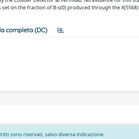
by the Collider Detector at Fermilab. No evidence for this st
s set on the fraction of B-s(0) produced through the X(5568) 
a completa (DC)
ritti sono riservati, salvo diversa indicazione.