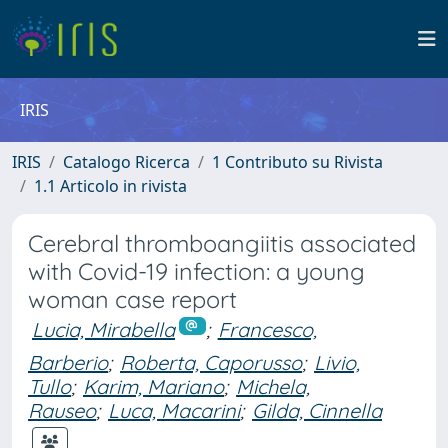
IRIS
IRIS
Catalogo Ricerca
1 Contributo su Rivista
1.1 Articolo in rivista
Cerebral thromboangiitis associated
with Covid-19 infection: a young
woman case report
Lucia, Mirabella
;
Francesco,
Barberio
;
Roberta, Caporusso
;
Livio,
Tullo
;
Karim, Mariano
;
Michela,
Rauseo
;
Luca, Macarini
;
Gilda, Cinnella