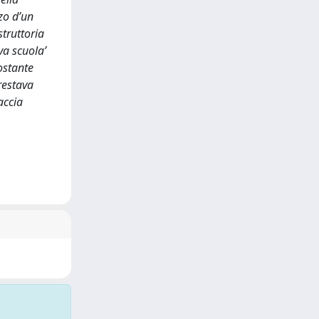
zo d’un
struttoria
va scuola’
costante
restava
accia