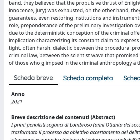
band, they believed that the propulsive thrust of Enligh
innocence, jury) was exhausted, on the other hand, the
guarantees, even restoring institutions and instruments
role, preponderance of the preliminary investigation ove
due to the deterministic conception of the criminal off
implication characterizing its constant claim to express
tight, often harsh, dialectic between the procedural pro
criminal law, between the scientist wave that promised 
of those who glimpsed in the criminal anthropology a th
Scheda breve
Scheda completa
Sched
Anno
2021
Breve descrizione dei contenuti (Abstract)
I primi penalisti seguaci di Lombroso (anni Ottanta del s
trasformato il processo da obiettivo accertamento del delitt
ritenevano esaurita la stagione dei valori processuali dell’i