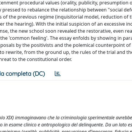
tenment procedural values (orality, publicity, presumption 
y pressed to rebalance the relationship between "social def
 of the previous regime (inquisitorial model, reduction of 
r the hearing). With the initial suspicion of an excessive i
ense, the new school soon revealed the restorative, even re
 the 'common feeling'. The essay enfolds by showing in para
posals by the positivists and the polemical counterpoint of 
to rewrite, from the ground up, the rules of the trial and t
reat to the constitutional order.
a completa (DC)
ecolo XIX) immaginavano che la criminologia sperimentale avrebb
o in esame clinico e antropologico del delinquente. Da un lato es
lluminismo (oralità, pubblicità, presunzione d’innocenza, fiducia n