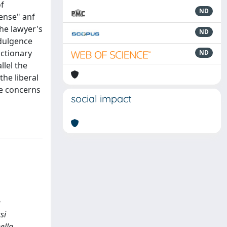
of
ND
ense" anf
the lawyer's
ND
ndulgence
actionary
ND
llel the
the liberal
he concerns
social impact
e
si
ella