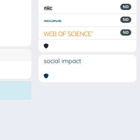
ND
ND
ND
social impact