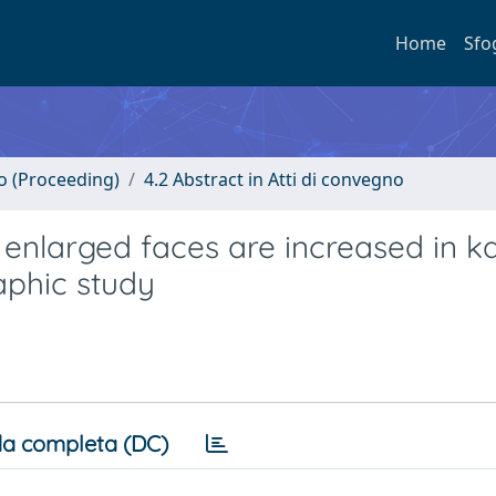
Home
Sfo
no (Proceeding)
4.2 Abstract in Atti di convegno
o enlarged faces are increased in k
aphic study
a completa (DC)