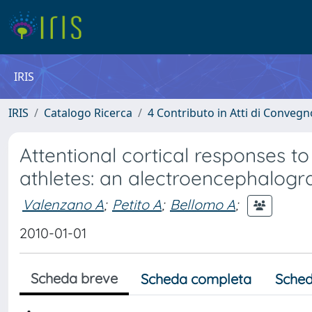
IRIS
IRIS
Catalogo Ricerca
4 Contributo in Atti di Conveg
Attentional cortical responses t
athletes: an alectroencephalogr
Valenzano A
;
Petito A
;
Bellomo A
;
2010-01-01
Scheda breve
Scheda completa
Sched