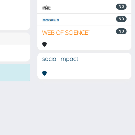
ND
ND
ND
social impact