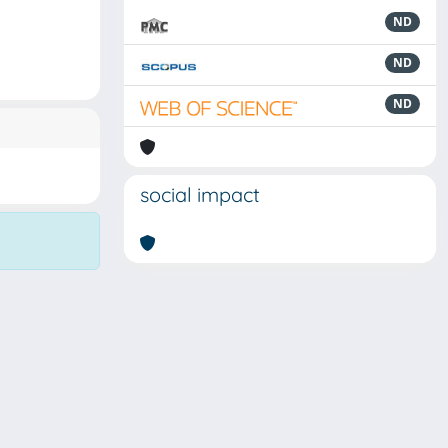
ND
ND
ND
social impact