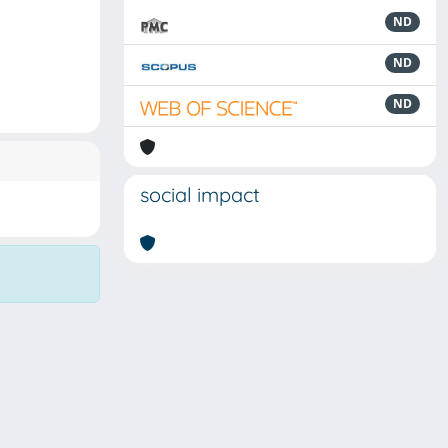
ND
ND
ND
social impact