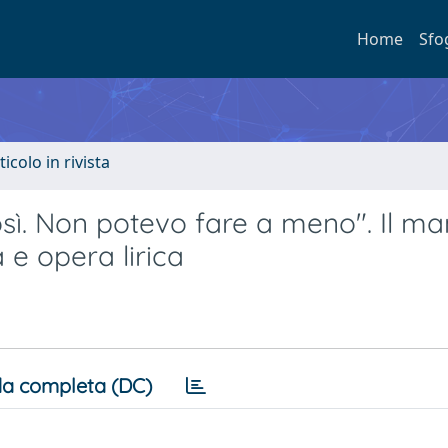
Home
Sfo
ticolo in rivista
ì. Non potevo fare a meno". Il man
 e opera lirica
a completa (DC)