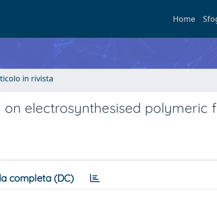
Home
Sfo
ticolo in rivista
on electrosynthesised polymeric f
a completa (DC)