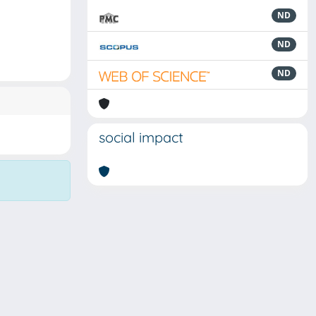
ND
ND
ND
social impact