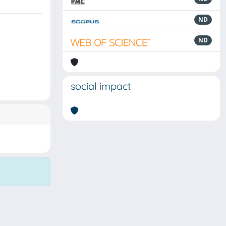
ND
ND
social impact