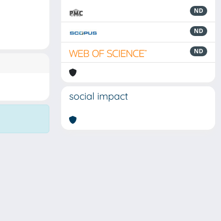
ND
ND
ND
social impact