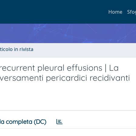
Home
Sfo
ticolo in rivista
ecurrent pleural effusions | La
versamenti pericardici recidivanti
a completa (DC)