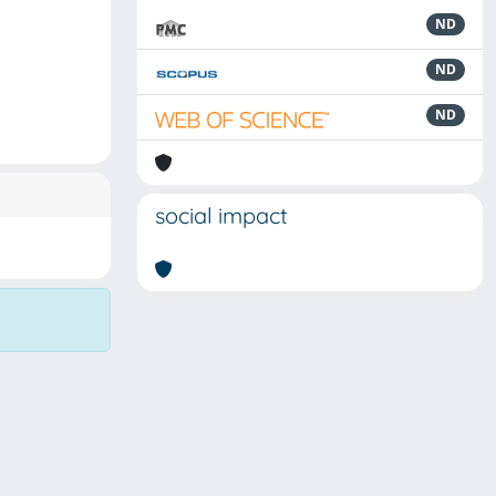
ND
ND
ND
social impact