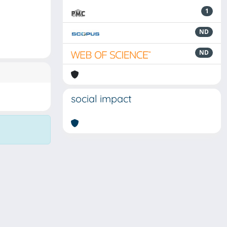
1
ND
ND
social impact