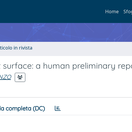
Home
Sfo
ticolo in rivista
 surface: a human preliminary repo
ENZO
a completa (DC)