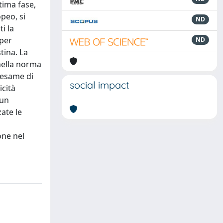
ltima fase,
peo, si
ND
i la
 per
ND
tina. La
nella norma
l’esame di
social impact
icità
cun
ate le
one nel