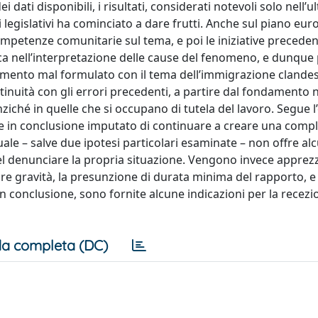
i dati disponibili, i risultati, considerati notevoli solo nell’u
egislativi ha cominciato a dare frutti. Anche sul piano euro
etenze comunitarie sul tema, e poi le iniziative precedent
ica nell’interpretazione delle cause del fenomeno, e dunque
egamento mal formulato con il tema dell’immigrazione clandes
inuità con gli errori precedenti, a partire dal fondamento 
ziché in quelle che si occupano di tutela del lavoro. Segue 
iene in conclusione imputato di continuare a creare una compl
quale – salve due ipotesi particolari esaminate – non offre al
l denunciare la propria situazione. Vengono invece apprezz
iore gravità, la presunzione di durata minima del rapporto, e
In conclusione, sono fornite alcune indicazioni per la recezi
a completa (DC)