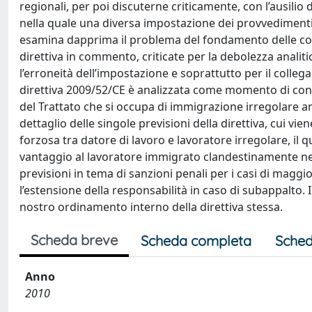
regionali, per poi discuterne criticamente, con l’ausilio de
nella quale una diversa impostazione dei provvedimenti l
esamina dapprima il problema del fondamento delle comp
direttiva in commento, criticate per la debolezza analit
l’erroneità dell’impostazione e soprattutto per il coll
direttiva 2009/52/CE è analizzata come momento di cont
del Trattato che si occupa di immigrazione irregolare an
dettaglio delle singole previsioni della direttiva, cui v
forzosa tra datore di lavoro e lavoratore irregolare, il 
vantaggio al lavoratore immigrato clandestinamente ne
previsioni in tema di sanzioni penali per i casi di magg
l’estensione della responsabilità in caso di subappalto. 
nostro ordinamento interno della direttiva stessa.
Scheda breve
Scheda completa
Sched
Anno
2010