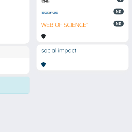
ND
ND
social impact