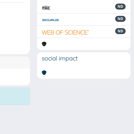
ND
ND
ND
social impact