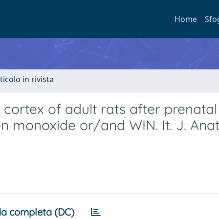
Home
Sfo
ticolo in rivista
cortex of adult rats after prenatal
n monoxide or/and WIN. It. J. Anat
a completa (DC)