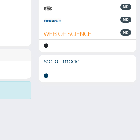
ND
ND
ND
social impact