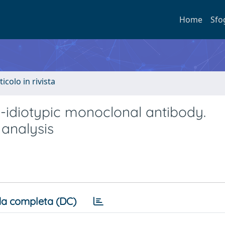
Home
Sfo
ticolo in rivista
-idiotypic monoclonal antibody.
analysis
a completa (DC)