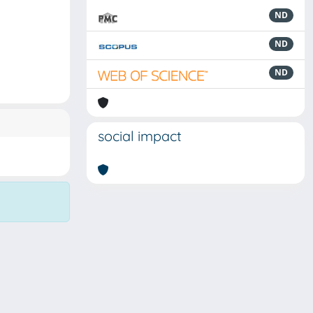
ND
ND
ND
social impact