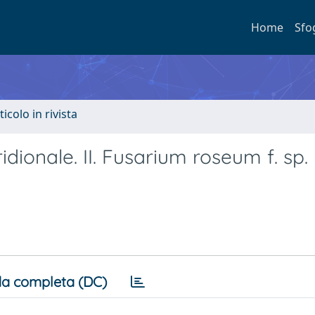
Home
Sfo
ticolo in rivista
ridionale. II. Fusarium roseum f. sp.
a completa (DC)