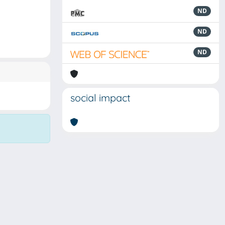
ND
ND
ND
social impact