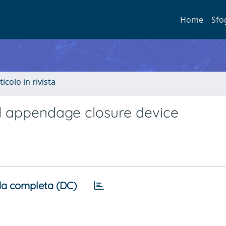
Home
Sfo
ticolo in rivista
al appendage closure device
a completa (DC)