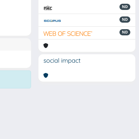
ND
ND
ND
social impact