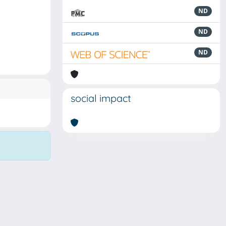
ND
ND
ND
social impact