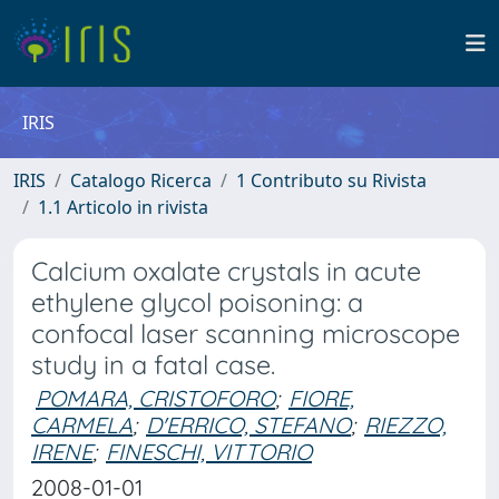
IRIS
IRIS
Catalogo Ricerca
1 Contributo su Rivista
1.1 Articolo in rivista
Calcium oxalate crystals in acute
ethylene glycol poisoning: a
confocal laser scanning microscope
study in a fatal case.
POMARA, CRISTOFORO
;
FIORE,
CARMELA
;
D'ERRICO, STEFANO
;
RIEZZO,
IRENE
;
FINESCHI, VITTORIO
2008-01-01