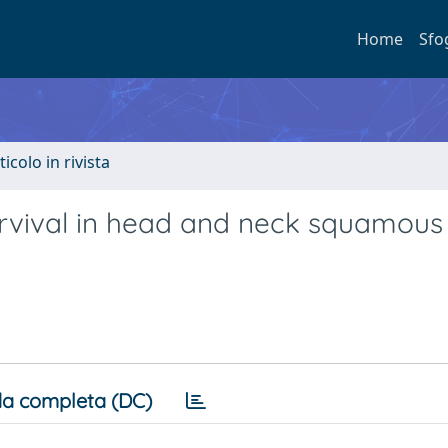
Home
Sfo
ticolo in rivista
urvival in head and neck squamous 
a completa (DC)