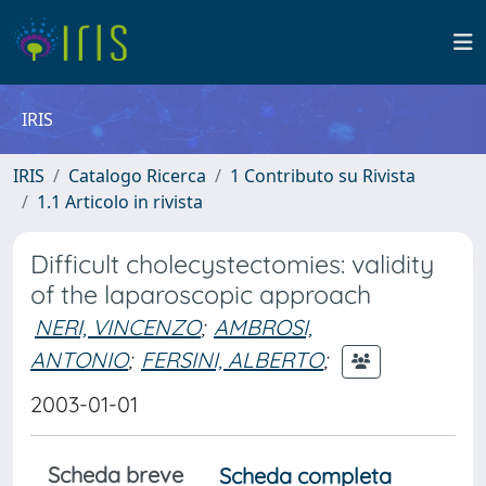
IRIS
IRIS
Catalogo Ricerca
1 Contributo su Rivista
1.1 Articolo in rivista
Difficult cholecystectomies: validity
of the laparoscopic approach
NERI, VINCENZO
;
AMBROSI,
ANTONIO
;
FERSINI, ALBERTO
;
2003-01-01
Scheda breve
Scheda completa