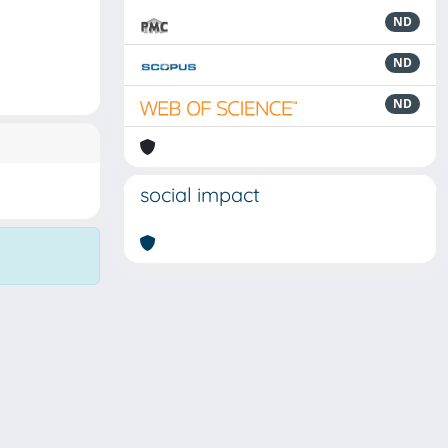
ND
ND
ND
social impact