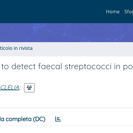
Home
Sfo
ticolo in rivista
o detect faecal streptococci in po
 CLELIA
;
a completa (DC)