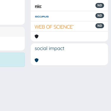
ND
ND
ND
social impact