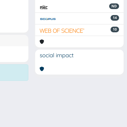
ND
14
10
social impact