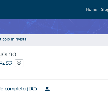
Home
Sfo
ticolo in rivista
myoma.
TALEO
a completa (DC)