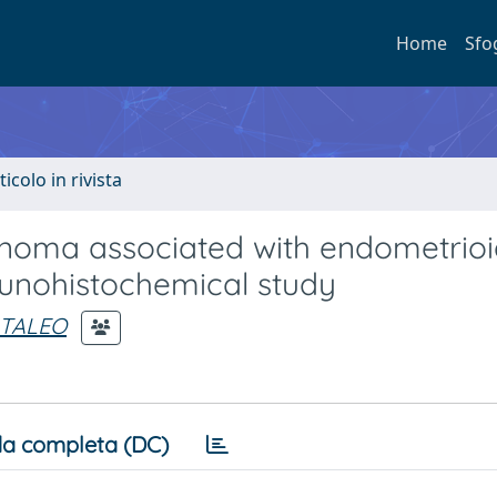
Home
Sfo
ticolo in rivista
noma associated with endometrioi
unohistochemical study
NTALEO
a completa (DC)