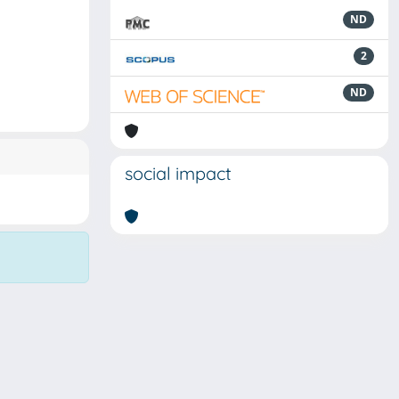
ND
2
ND
social impact