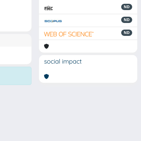
ND
ND
ND
social impact