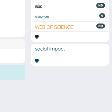
ND
0
ND
social impact